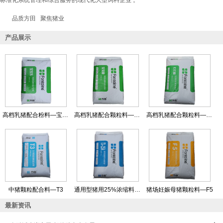
标准化系统管理和综合服务的现代化大型饲料企业 。
品质方田 聚焦猪业
产品展示
高档乳猪配合粉料—宝宝乳
高档乳猪配合颗粒料—宝宝康
高档乳猪配合颗粒料—贝贝健
中猪颗粒配合料—T3
通用型猪用25%浓缩料—T3-25A
猪场妊娠母猪颗粒料—F5
最新资讯