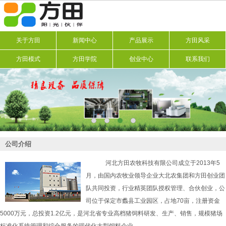
关于方田
新闻中心
产品展示
方田风采
方田模式
方田学院
创业中心
联系我们
公司介绍
河北方田农牧科技有限公司成立于2013年5
月，由国内农牧业领导企业大北农集团和方田创业团
队共同投资，行业精英团队授权管理、合伙创业，公
司位于保定市蠡县工业园区，占地70亩，注册资金
5000万元，总投资1.2亿元，是河北省专业高档猪饲料研发、生产、销售，规模猪场