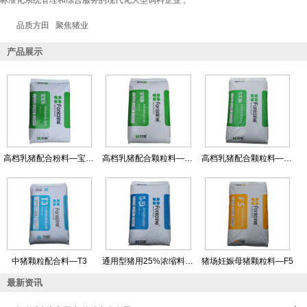
标准化系统管理和综合服务的现代化大型饲料企业 。
品质方田 聚焦猪业
产品展示
高档乳猪配合粉料—宝宝乳
高档乳猪配合颗粒料—宝宝康
高档乳猪配合颗粒料—贝贝健
中猪颗粒配合料—T3
通用型猪用25%浓缩料—T3-25A
猪场妊娠母猪颗粒料—F5
最新资讯