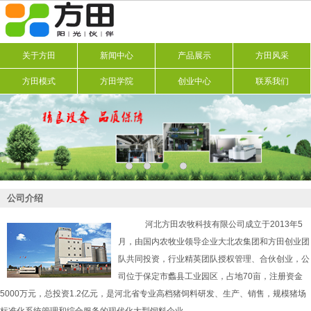
关于方田
新闻中心
产品展示
方田风采
方田模式
方田学院
创业中心
联系我们
公司介绍
河北方田农牧科技有限公司成立于2013年5
月，由国内农牧业领导企业大北农集团和方田创业团
队共同投资，行业精英团队授权管理、合伙创业，公
司位于保定市蠡县工业园区，占地70亩，注册资金
5000万元，总投资1.2亿元，是河北省专业高档猪饲料研发、生产、销售，规模猪场