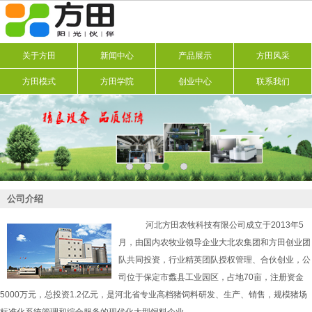
关于方田
新闻中心
产品展示
方田风采
方田模式
方田学院
创业中心
联系我们
公司介绍
河北方田农牧科技有限公司成立于2013年5
月，由国内农牧业领导企业大北农集团和方田创业团
队共同投资，行业精英团队授权管理、合伙创业，公
司位于保定市蠡县工业园区，占地70亩，注册资金
5000万元，总投资1.2亿元，是河北省专业高档猪饲料研发、生产、销售，规模猪场